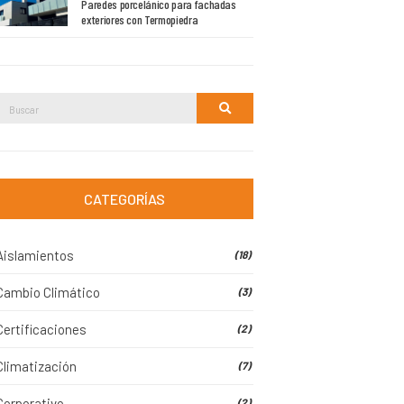
Paredes porcelánico para fachadas
exteriores con Termopiedra
Buscar:
Buscar
CATEGORÍAS
Aislamientos
(18)
Cambio Climático
(3)
Certificaciones
(2)
Climatización
(7)
Corporativo
(2)