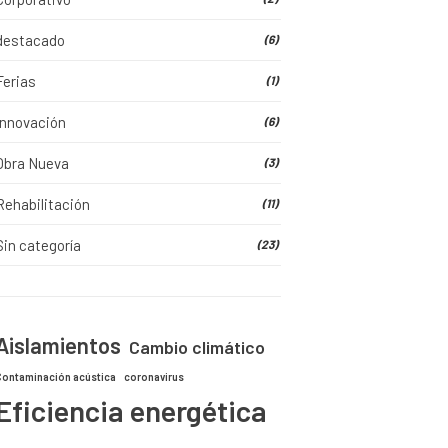
destacado
(6)
Ferias
(1)
Innovación
(6)
Obra Nueva
(3)
Rehabilitación
(11)
Sin categoría
(23)
Aislamientos
Cambio climático
Contaminación acústica
coronavirus
Eficiencia energética