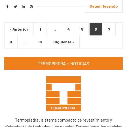
Seguir leyendo
« Anterior
1
…
4
5
6
7
8
…
16
Siguiente »
TERMOPIEDRA :: NOTICIAS
Termopiedra: sistema compacto de revestimiento y
aislamiento de fachadas. Los paneles Termopiedra, los anclajes