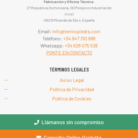
Fabricación y Oficina Técnica:
Cº República Dominicana, 16 (Polígono Industrial de
Ircio)
09219 Miranda de Ebro, España
Email:
info@termopiedra.com
Teléfono:
+34 947 310 988
Whatsapp:
+34 628 075 538
PONTE EN CONTACTO
TÉRMINOS LEGALES
Aviso Legal
Política de Privacidad
Política de Cookies
Llámanos sin compromiso
© 2026 TERMOPIEDRA
Sistemas Técnicos de Construcción Gardo S.L.U. | Miranda de Ebro
Consulta Online Gratuito