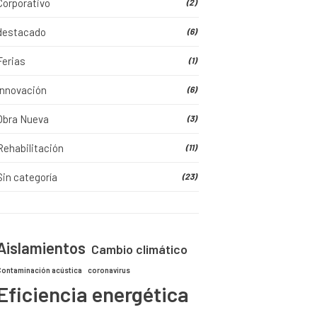
Corporativo
(2)
destacado
(6)
Ferias
(1)
Innovación
(6)
Obra Nueva
(3)
Rehabilitación
(11)
Sin categoría
(23)
Aislamientos
Cambio climático
Contaminación acústica
coronavirus
Eficiencia energética